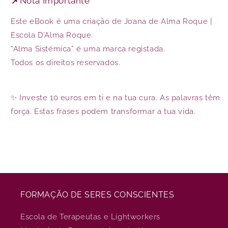
📌
Nota Importante
Este eBook é uma criação de Joana de Alma Roque |
Escola D’Alma Roque.
“Alma Sistémica” é uma marca registada.
Todos os direitos reservados.
✨ Investe 10 euros em ti e na tua cura. As palavras têm
força. Estas frases podem transformar a tua vida.
FORMAÇÃO DE SERES CONSCIENTES
Escola de Terapeutas e Lightworkers