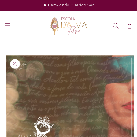
Saltar
❥ Bem-vindo Querido Ser
para o
conteúdo
Carrinh
Saltar para
a
informação
do produto