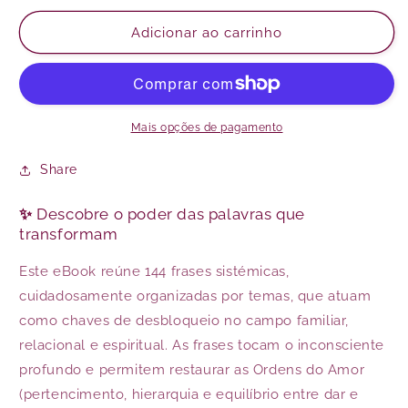
quantidade
quantidade
de
de
Adicionar ao carrinho
Alma
Alma
Sistémica:
Sistémica:
Frases
Frases
que
que
Curam
Curam
Mais opções de pagamento
Share
✨
Descobre o poder das palavras que
transformam
Este eBook reúne 144 frases sistémicas,
cuidadosamente organizadas por temas, que atuam
como chaves de desbloqueio no campo familiar,
relacional e espiritual. As frases tocam o inconsciente
profundo e permitem restaurar as Ordens do Amor
(pertencimento, hierarquia e equilíbrio entre dar e