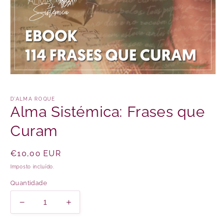
Abrir
conteúdo
multimédia
1
D'ALMA ROQUE
em
Alma Sistémica: Frases que
modal
Curam
Preço
€10,00 EUR
normal
Imposto incluído.
Quantidade
Diminuir
Aumentar
a
a