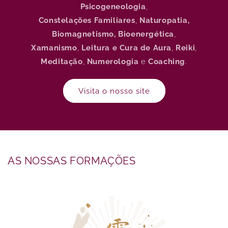
Psicogeneologia
,
Constelações Familiares
,
Naturopatia,
Biomagnetismo, Bioenergética
,
Xamanismo
,
Leitura e Cura de Aura
,
Reiki
,
Meditação
,
Numerologia
e
Coaching
.
Visita o nosso site
AS NOSSAS FORMAÇÕES