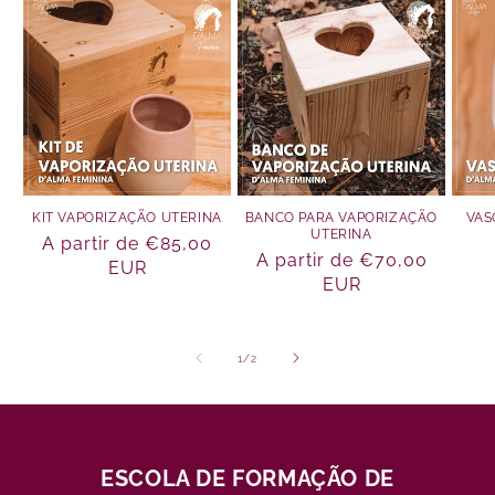
KIT VAPORIZAÇÃO UTERINA
BANCO PARA VAPORIZAÇÃO
VAS
UTERINA
Preço
A partir de €85,00
Preço
A partir de €70,00
normal
EUR
normal
EUR
de
1
/
2
ESCOLA DE FORMAÇÃO DE