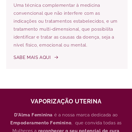
Uma técnica complementar à medicina
convencional que não interfere com as
indicações ou tratamentos estabelecidos, e um
tratamento multi-dimensional, que possibilita
identificar e tratar as causas da doença, seja a
nível físico, emocional ou mental.
SABE MAIS AQUI
VAPORIZAÇÃO UTERINA
D’Alma Feminina
é a nossa marca dedicada ao
Empoderamento Feminino
, que convida todas as
Mulheres a
reconhecer o seu potencial de cura