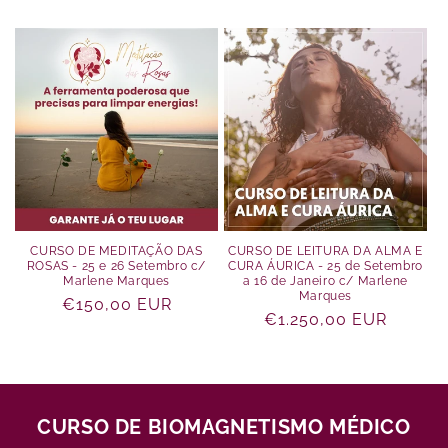
CURSO DE MEDITAÇÃO DAS
CURSO DE LEITURA DA ALMA E
ROSAS - 25 e 26 Setembro c/
CURA ÁURICA - 25 de Setembro
Marlene Marques
a 16 de Janeiro c/ Marlene
Marques
Preço
€150,00 EUR
Preço
€1.250,00 EUR
normal
normal
CURSO DE BIOMAGNETISMO MÉDICO