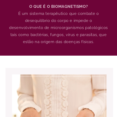
O QUE É O BIOMAGNETISMO?
É um sistema terapêutico que combate o
desequilíbrio do corpo e impede o
desenvolvimento de microorganismos patológicos
tais como bactérias, fungos, vírus e parasitas, que
estão na origem das doenças físicas.