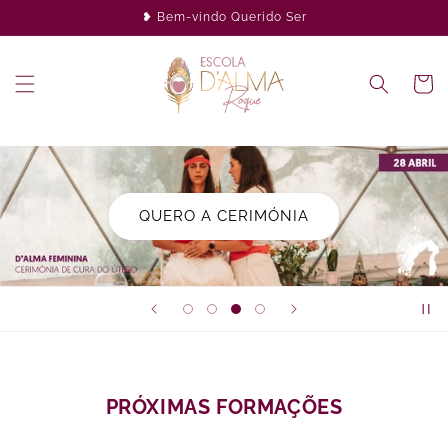
Saltar
❥ Bem-vindo Querido Ser
para o
conteúdo
Carrinh
QUERO A CERIMÓNIA
PRÓXIMAS FORMAÇÕES